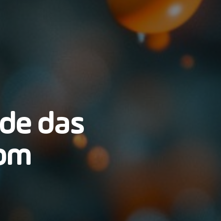
ade das
com