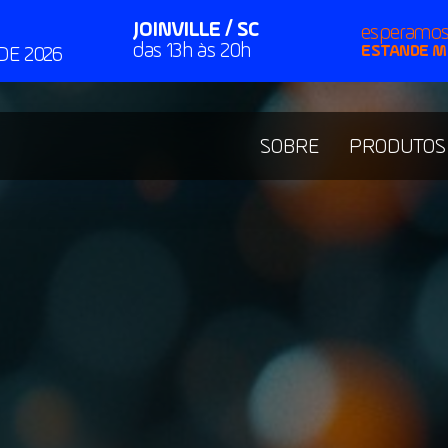
JOINVILLE / SC
esperamo
das 13h às 20h
ESTANDE M
DE 2026
SOBRE
PRODUTOS