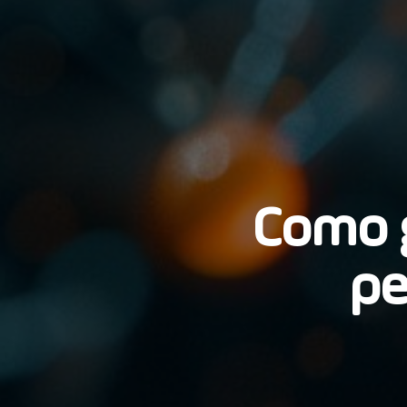
Como g
pe