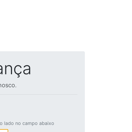
ança
nosco.
ao lado no campo abaixo