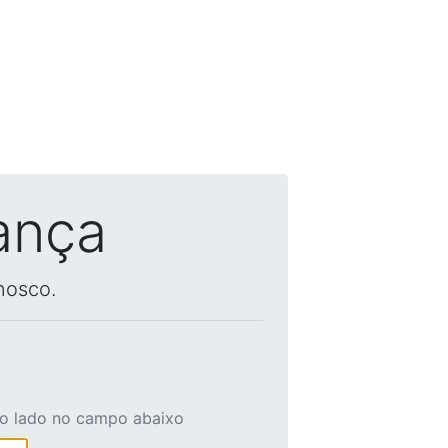
ança
nosco.
ao lado no campo abaixo