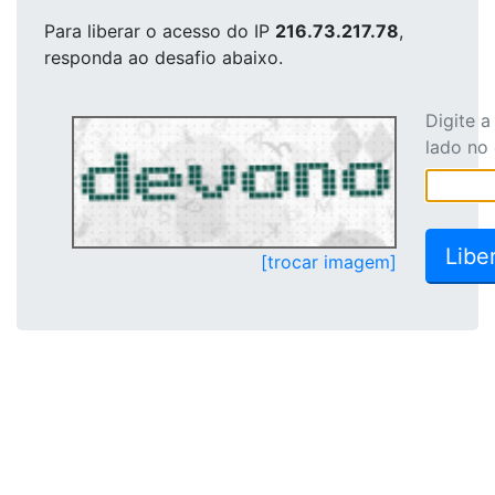
Para liberar o acesso
do IP
216.73.217.78
,
responda ao desafio abaixo.
Digite 
lado no
[trocar imagem]